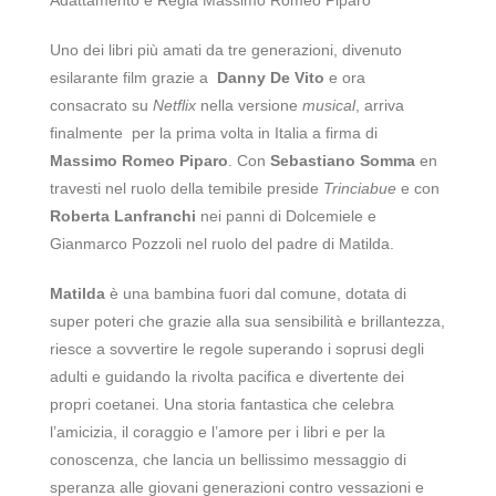
Adattamento e Regia Massimo Romeo Piparo
Uno dei libri più amati da tre generazioni, divenuto
esilarante film grazie a
Danny De Vito
e ora
consacrato su
Netflix
nella versione
musical
, arriva
finalmente per la prima volta in Italia a firma di
Massimo Romeo Piparo
. Con
Sebastiano Somma
en
travesti nel ruolo della temibile preside
Trinciabue
e con
Roberta Lanfranchi
nei panni di Dolcemiele e
Gianmarco Pozzoli nel ruolo del padre di Matilda.
Matilda
è una bambina fuori dal comune, dotata di
super poteri che grazie alla sua sensibilità e brillantezza,
riesce a sovvertire le regole superando i soprusi degli
adulti e guidando la rivolta pacifica e divertente dei
propri coetanei. Una storia fantastica che celebra
l’amicizia, il coraggio e l’amore per i libri e per la
conoscenza, che lancia un bellissimo messaggio di
speranza alle giovani generazioni contro vessazioni e